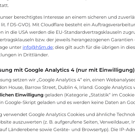
tatt.
unser berechtigtes Interesse an einem sicheren und zuverlä
1 lit. f DS-GVO). Mit Cloudflare besteht ein Auftragsverarbeitu
 in die USA werden die EU-Standardvertragsklauseln zugru
ertragsklauseln bzw. der jeweils herangezogenen Garantien 
rage unter
info@h5m.de
; dies gilt auch für die übrigen in di
ungen in Drittländer.
ng mit Google Analytics 4 (nur mit Einwilligung)
ung setzen wir „Google Analytics 4“ ein, einen Webanalyse
don House, Barrow Street, Dublin 4, Irland. Google Analytics
lichen Einwilligung
geladen (Kategorie „Statistik“ im Cooki
ein Google-Skript geladen und es werden keine Daten an Goo
ung verwendet Google Analytics Cookies und ähnliche Technol
ite auszuwerten (z. B. aufgerufene Seiten, Verweildauer, I
auf Länderebene sowie Geräte- und Browsertyp). Die IP-Adr