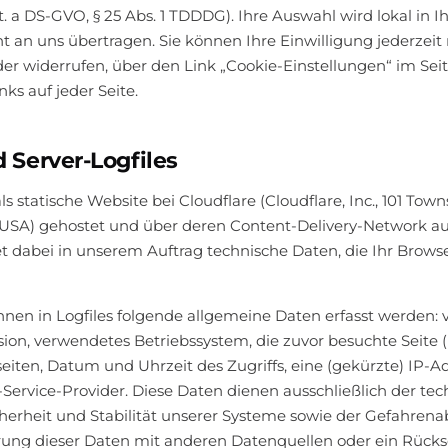
lit. a DS-GVO, § 25 Abs. 1 TDDDG). Ihre Auswahl wird lokal in
t an uns übertragen. Sie können Ihre Einwilligung jederzeit
er widerrufen, über den Link „Cookie-Einstellungen“ im Sei
nks auf jeder Seite.
d Server-Logfiles
s statische Website bei Cloudflare (Cloudflare, Inc., 101 Tow
 USA) gehostet und über deren Content-Delivery-Network aus
et dabei in unserem Auftrag technische Daten, die Ihr Brow
nnen in Logfiles folgende allgemeine Daten erfasst werden:
ion, verwendetes Betriebssystem, die zuvor besuchte Seite (R
iten, Datum und Uhrzeit des Zugriffs, eine (gekürzte) IP-A
Service-Provider. Diese Daten dienen ausschließlich der tech
cherheit und Stabilität unserer Systeme sowie der Gefahrena
g dieser Daten mit anderen Datenquellen oder ein Rücksc