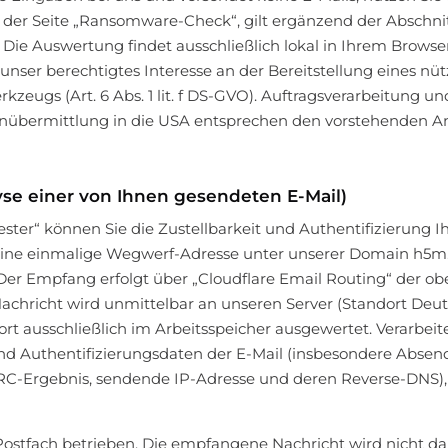
 der Seite „Ransomware-Check“, gilt ergänzend der Abschni
ie Auswertung findet ausschließlich lokal in Ihrem Browser 
unser berechtigtes Interesse an der Bereitstellung eines nüt
eugs (Art. 6 Abs. 1 lit. f DS-GVO). Auftragsverarbeitung u
enübermittlung in die USA entsprechen den vorstehenden
lyse einer von Ihnen gesendeten E-Mail)
ester“ können Sie die Zustellbarkeit und Authentifizierung Ih
ine einmalige Wegwerf-Adresse unter unserer Domain h5m.r
 Der Empfang erfolgt über „Cloudflare Email Routing“ der 
e Nachricht wird unmittelbar an unseren Server (Standort Deu
ort ausschließlich im Arbeitsspeicher ausgewertet. Verarbei
nd Authentifizierungsdaten der E-Mail (insbesondere Abse
RC-Ergebnis, sendende IP-Adresse und deren Reverse-DNS)
-Postfach betrieben. Die empfangene Nachricht wird nicht da