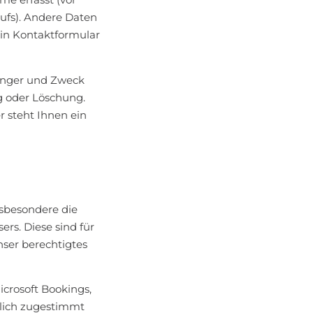
rufs). Andere Daten
 ein Kontaktformular
fänger und Zweck
g oder Löschung.
r steht Ihnen ein
sbesondere die
rs. Diese sind für
nser berechtigtes
crosoft Bookings,
klich zugestimmt