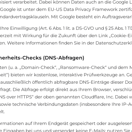
siert verarbeitet. Dabei können Daten auch an die Google 
 Google ist unter dem EU-US Data Privacy Framework zertifi
dardvertragsklauseln. Mit Google besteht ein Auftragsverar
hre Einwilligung (Art. 6 Abs. 1 lit. a DS-GVO und § 25 Abs. 1
derzeit mit Wirkung für die Zukunft über den Link „Cookie-
en. Weitere Informationen finden Sie in der Datenschutzerk
herheits-Checks (DNS-Abfragen)
iten (u. a. „Domain-Check“, „Ransomware-Check“ und dem M
heit“) bieten wir kostenlose, interaktive Prüfwerkzeuge an. G
usschließlich öffentlich abfragbare DNS-Einträge dieser Dom
gt. Die Abfrage erfolgt direkt aus Ihrem Browser, verschlü
DNS over HTTPS“ der oben genannten Cloudflare, Inc. Dabei 
owie technische Verbindungsdaten (insbesondere Ihre IP-A
lt.
ormationen auf Ihrem Endgerät gespeichert oder ausgelese
ne Eingaben bei uns und versendet keine E-Mails; nutzen Sie