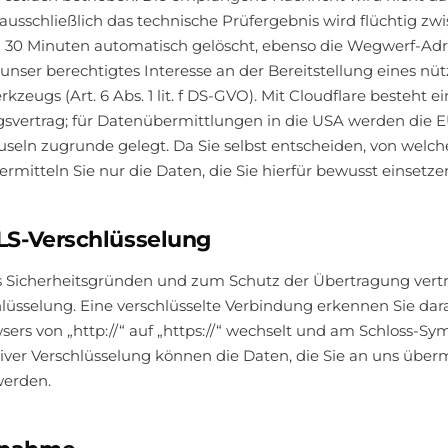
; ausschließlich das technische Prüfergebnis wird flüchtig z
 30 Minuten automatisch gelöscht, ebenso die Wegwerf-Adr
unser berechtigtes Interesse an der Bereitstellung eines nüt
eugs (Art. 6 Abs. 1 lit. f DS-GVO). Mit Cloudflare besteht ei
gsvertrag; für Datenübermittlungen in die USA werden die 
seln zugrunde gelegt. Da Sie selbst entscheiden, von welche
ermitteln Sie nur die Daten, die Sie hierfür bewusst einsetze
TLS-Verschlüsselung
us Sicherheitsgründen und zum Schutz der Übertragung vertra
lüsselung. Eine verschlüsselte Verbindung erkennen Sie dara
sers von „http://“ auf „https://“ wechselt und am Schloss-Sym
tiver Verschlüsselung können die Daten, die Sie an uns überm
werden.