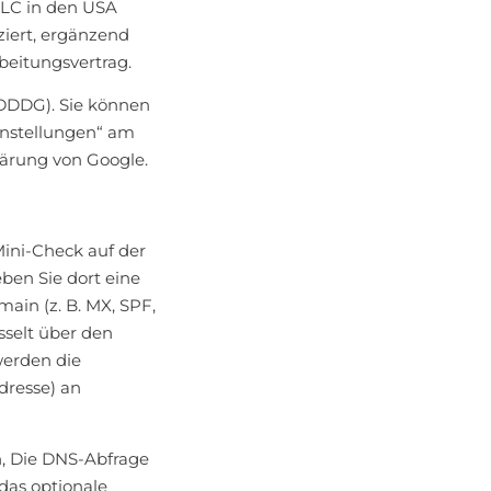
LLC in den USA
ziert, ergänzend
beitungsvertrag.
 TDDDG). Sie können
Einstellungen“ am
lärung von Google.
ini-Check auf der
eben Sie dort eine
ain (z. B. MX, SPF,
sselt über den
werden die
dresse) an
n, Die DNS-Abfrage
 das optionale