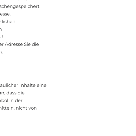
wischengespeichert
esse.
zlichen,
n
EU-
r Adresse Sie die
n.
ulicher Inhalte eine
n, dass die
bol in der
itteln, nicht von