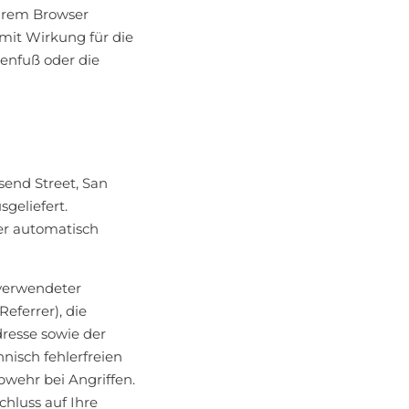
 Ihrem Browser
 mit Wirkung für die
tenfuß oder die
nsend Street, San
geliefert.
ser automatisch
 verwendeter
eferrer), die
dresse sowie der
nisch fehlerfreien
bwehr bei Angriffen.
hluss auf Ihre