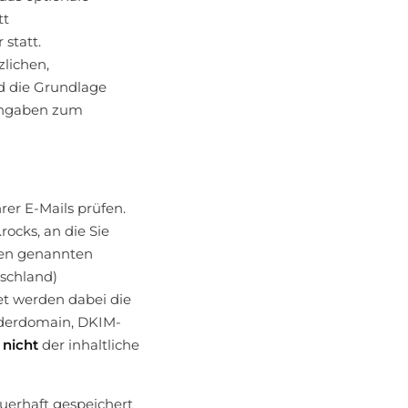
tt
statt.
zlichen,
nd die Grundlage
 Angaben zum
rer E-Mails prüfen.
ocks, an die Sie
oben genannten
tschland)
tet werden dabei die
nderdomain, DKIM-
,
nicht
der inhaltliche
uerhaft gespeichert