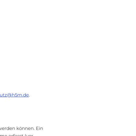
hutz@h5m.de
.
 werden können. Ein
me erfasst (vor