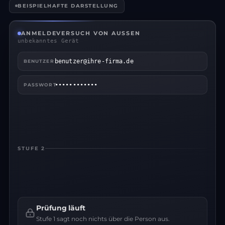
BEISPIELHAFTE DARSTELLUNG
ANMELDEVERSUCH VON AUSSEN
unbekanntes Gerät
benutzer@ihre-firma.de
BENUTZER
••••••••••••
PASSWORT
Passwort korrekt
Herkunft: Zugangsdaten aus einem Datenleck. Stufe 1 ist damit
überwunden.
STUFE 2
Bestätigung angefordert
27
Die Anfrage liegt auf dem registrierten Gerät. Dort
tippt niemand auf „Ja“.
Prüfung läuft
Ohne zweite Stufe endet der Versuch hier.