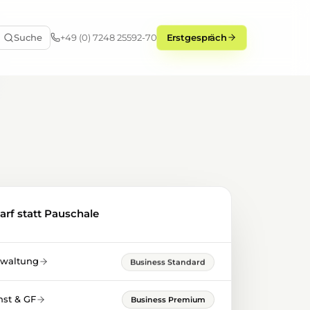
Suche
+49 (0) 7248 25592-70
Erstgespräch
arf statt Pauschale
rwaltung
Business Standard
st & GF
Business Premium