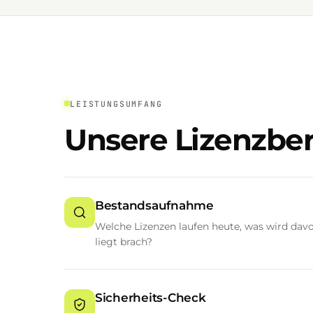
LEISTUNGSUMFANG
Unsere Lizenzbe
Bestandsaufnahme
Welche Lizenzen laufen heute, was wird davo
liegt brach?
Sicherheits-Check