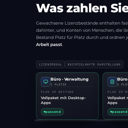
Was zahlen Si
Gewachsene Lizenzbestände enthalten fast 
dahinter, und Konten von Menschen, die lä
Bestand Platz für Platz durch und ordnen 
Arbeit passt
.
LIZENZREGAL
BEISPIELHAFTE DARSTELLUNG
Büro · Verwaltung
Büro
3 PLÄTZE
2 PLÄ
PLAN IM BESTAND
PLAN IM B
Vollpaket mit Desktop-
Vollpaket 
Apps
Apps
passend
passend