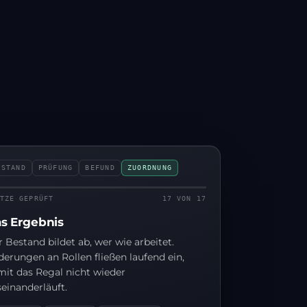
ESTAND
PRÜFUNG
BEFUND
ZUORDNUNG
TZE GEPRÜFT
17 VON 17
s Ergebnis
r Bestand, wie er ist
 Bestand bildet ab, wer wie arbeitet.
hs Arbeitsplatz-Typen, so lizenziert, wie sie
erungen an Rollen fließen laufend ein,
er die Jahre gewachsen sind. Niemand hat
mit das Regal nicht wieder
 je gegeneinander gehalten.
einanderläuft.