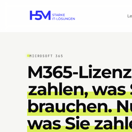
L
MICROSOFT 365
M365-Lizenz
zahlen, was 
brauchen. N
was Sie zahl