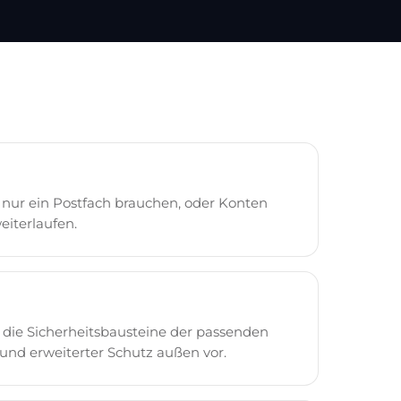
ie nur ein Postfach brauchen, oder Konten
weiterlaufen.
die Sicherheitsbausteine der passenden
und erweiterter Schutz außen vor.