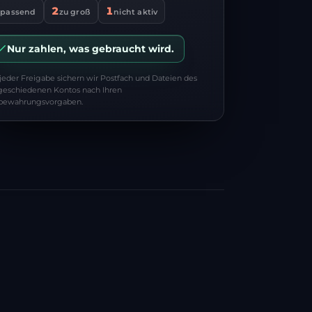
2
1
3
zu groß
nicht aktiv
passend
Nur zahlen, was gebraucht wird.
 jeder Freigabe sichern wir Postfach und Dateien des
geschiedenen Kontos nach Ihren
bewahrungsvorgaben.