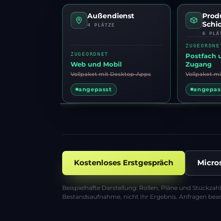
Außendienst
Produ
Schi
4 PLÄTZE
6 PLÄ
PLAN IM B
ZUGEORDNE
PLAN IM BESTAND
ZUGEORDNET
Vollpaket m
Postfach 
Vollpaket mit Desktop-Apps
Web und Mobil
Zugang
angepasst
angepas
Kostenloses Erstgespräch
Micro
Beispielhafte Darstellung: Rollen, Pläne und Stückzah
Bestandsaufnahme, nicht Ihr Ergebnis. Anfragen bean