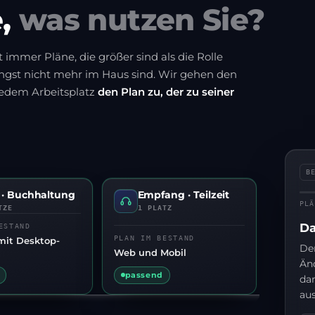
e,
was nutzen Sie?
immer Pläne, die größer sind als die Rolle
ngst nicht mehr im Haus sind. Wir gehen den
jedem Arbeitsplatz
den Plan zu, der zu seiner
B
 · Buchhaltung
Empfang · Teilzeit
PLÄ
TZE
1 PLATZ
ESTAND
Da
De
PLAN IM BESTAND
mit Desktop-
Der
Web und Mobil
Sec
Änd
üb
passend
da
sie
aus