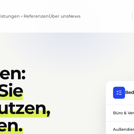
eistungen
Referenzen
Über uns
News
en:
Sie
Bed
utzen,
Büro & Ve
en.
Außendien