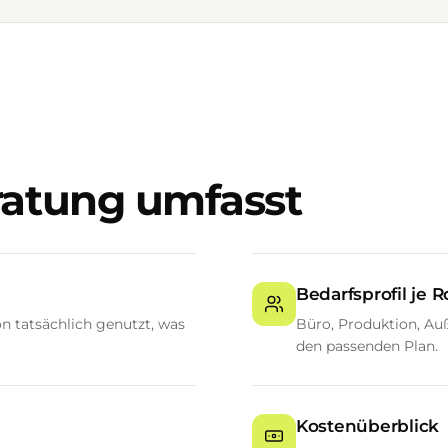
ratung umfasst
Bedarfsprofil je R
n tatsächlich genutzt, was
Büro, Produktion, Auß
den passenden Plan.
Kostenüberblick