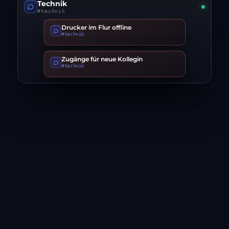
Technik
#technik
Drucker im Flur offline
#technik
Zugänge für neue Kollegin
#technik
Ein Ort je Thema. Wer dazukommt, liest
nach.
VERLAUF
Neue Beteiligte lesen den bisherigen Stand im Kanal
nach, statt ihn per Weiterleitung zu bekommen.
DATEIEN
Dokumente liegen im Kanal und werden dort