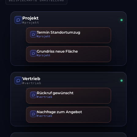
BEISPIELHAFTE DARSTELLUNG
Projekt
#projekt
Termin Standortumzug
#projekt
Grundriss neue Fläche
#projekt
Vertrieb
#vertrieb
Rückruf gewünscht
#vertrieb
Nachfrage zum Angebot
#vertrieb