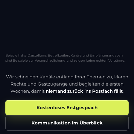
gemeinsam bearbeitet, nicht als Anhang in
mehreren Fassungen.
RÜCKFRAGEN
Antworten landen beim Thema, nicht in einem neuen
Verteiler, den wieder jemand vergisst.
Beispielhafte Darstellung. Betreffzeilen, Kanäle und Empfängerangaben
sind Beispiele zur Veranschaulichung und zeigen keine echten Vorgänge.
Wir schneiden Kanäle entlang Ihrer Themen zu, klären
Rechte und Gastzugänge und begleiten die ersten
Wochen, damit
niemand zurück ins Postfach fällt
.
Kostenloses Erstgespräch
Kommunikation im Überblick