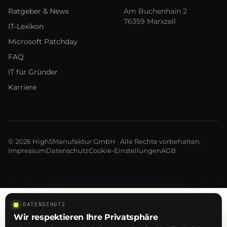
Ratgeber & News
Am Buchenhain 2
76359 Marxzell
IT-Lexikon
Microsoft Patchday
FAQ
IT für Gründer
Karriere
© 2026 High5Manufaktur GmbH · Alle Rechte vorbehalten.
Impressum
Datenschutz
Cookie-Einstellungen
AGB
DATENSCHUTZ
Wir respektieren Ihre Privatsphäre