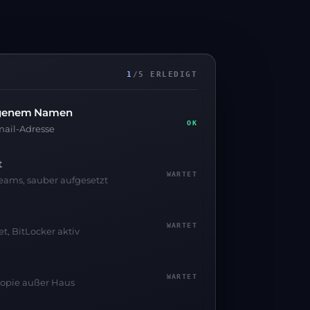
1
/5 ERLEDIGT
eigenem Namen
OK
mail-Adresse
t
LÄUFT
Teams, sauber aufgesetzt
WARTET
, BitLocker aktiv
WARTET
Kopie außer Haus