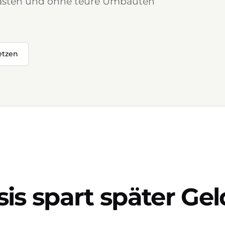
ltlasten und ohne teure Umbauten
etzen
sis spart später Gel