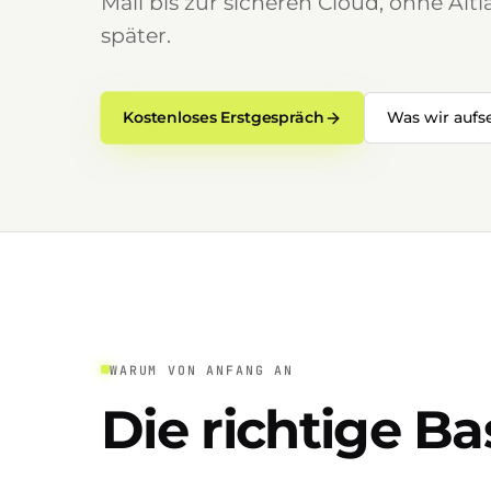
Mail bis zur sicheren Cloud, ohne A
später.
Kostenloses Erstgespräch
Was wir aufs
WARUM VON ANFANG AN
Die richtige Ba