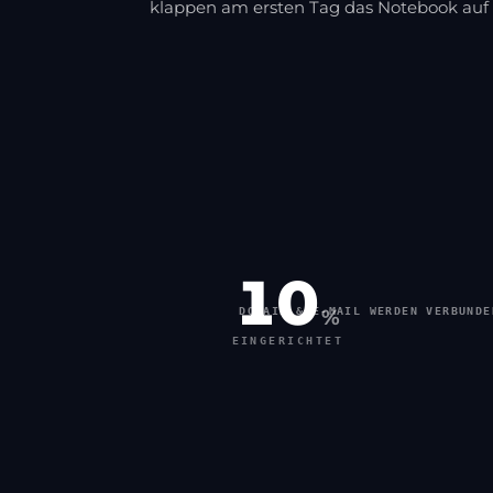
klappen am ersten Tag das Notebook auf 
20
MICROSOFT 365 WIRD EINGERICHTE
%
EINGERICHTET