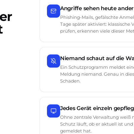
Angriffe sehen heute ander
er
Phishing-Mails, gefälschte Anmel
t
Tage später aktiviert: klassische
prüfen, erkennen viele dieser Me
Niemand schaut auf die W
Ein Schutzprogramm meldet einen
Meldung niemand. Genau in diese
Schaden.
Jedes Gerät einzeln gepfleg
Ohne zentrale Verwaltung weiß n
Schutz läuft, ob er aktuell ist u
gemeldet hat.