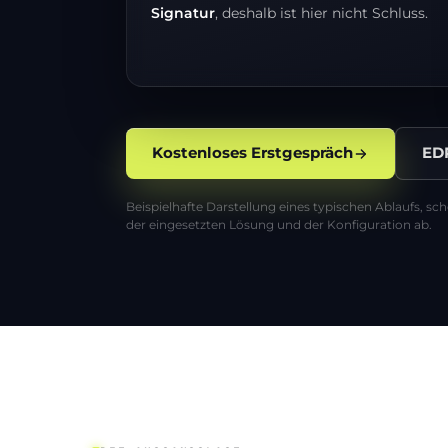
Signatur
, deshalb ist hier nicht Schluss.
Kostenloses Erstgespräch
ED
Beispielhafte Darstellung eines typischen Ablaufs, sc
der eingesetzten Lösung und der Konfiguration ab.