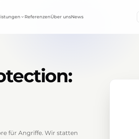
eistungen
Referenzen
Über uns
News
tection:
e für Angriffe. Wir statten