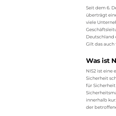
Seit dem 6. D
überträgt ein
viele Unterne
Geschäftslei
Deutschland d
Gilt das auc
Was ist 
NIS2 ist eine
Sicherheit s
für Sicherheit
Sicherheitsm
innerhalb kur
der betroffe