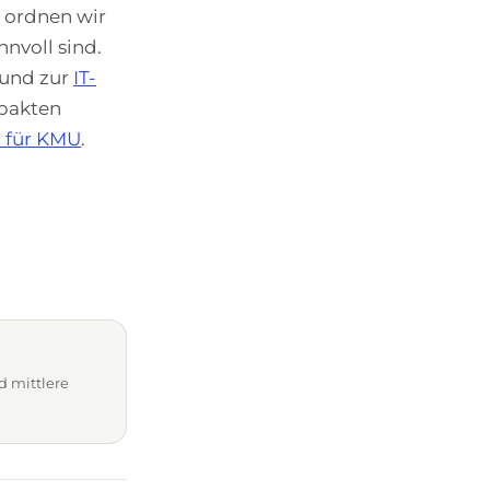
h ordnen wir
nnvoll sind.
und zur
IT-
mpakten
 für KMU
.
d mittlere