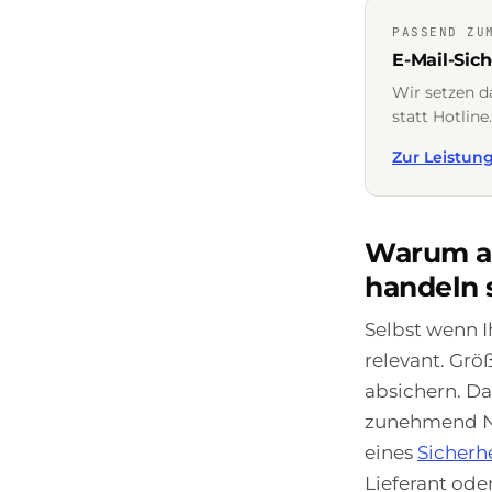
PASSEND ZU
E-Mail-Sic
Wir setzen d
statt Hotline.
Zur Leistun
Warum au
handeln 
Selbst wenn I
relevant. Grö
absichern. D
zunehmend Nac
eines
Sicherh
Lieferant ode