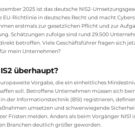
ezember 2025 ist das deutsche NIS2-Umsetzungsgeset
e EU-Richtlinie in deutsches Recht und macht Cybersi
hmen erstmals zur gesetzlichen Pflicht und zur Aufg
tung. Schätzungen zufolge sind rund 29.500 Unterne
irekt betroffen. Viele Geschäftsführer fragen sich jet
h für mein Unternehmen?
NIS2 überhaupt?
 europaweite Vorgabe, die ein einheitliches Mindestniv
chaffen soll. Betroffene Unternehmen müssen sich b
 in der Informationstechnik (BSI) registrieren, definie
aßnahmen umsetzen und schwerwiegende Sicherheit
zer Fristen melden. Anders als beim Vorgänger NIS1 is
nen Branchen deutlich größer geworden.