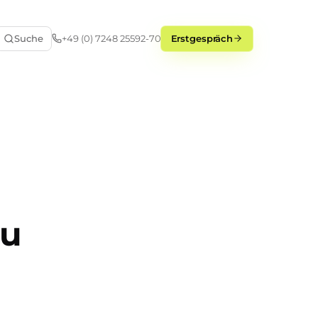
Suche
+49 (0) 7248 25592-70
Erstgespräch
zu