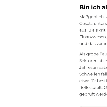
Bin ich 
Maßgeblich s
Gesetz unters
aus 18 als kr
Finanzwesen, 
und das vera
Als grobe Fau
Sektoren ab e
Jahresumsatz
Schwellen fal
etwa für best
Rolle spielt. 
geprüft werd