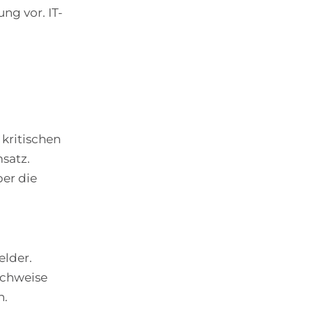
ng vor. IT-
 kritischen
satz.
ber die
elder.
achweise
n.