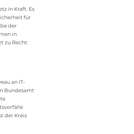
z in Kraft. Es
cherheit für
abe der
hmen in
zt zu Recht:
eau an IT-
eim Bundesamt
rte
svorfälle
t der Kreis