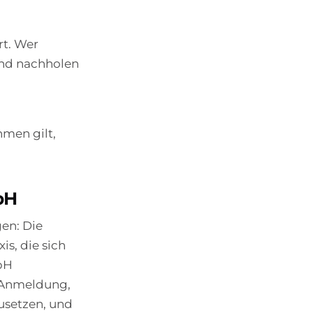
ort. Wer
hend nachholen
men gilt,
bH
gen: Die
s, die sich
bH
r-Anmeldung,
usetzen, und