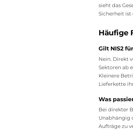
sieht das Ges
Sicherheit is
Häufige 
Gilt NIS2 f
Nein. Direkt 
Sektoren ab e
Kleinere Betr
Lieferkette ih
Was passier
Bei direkter
Unabhängig da
Aufträge zu v