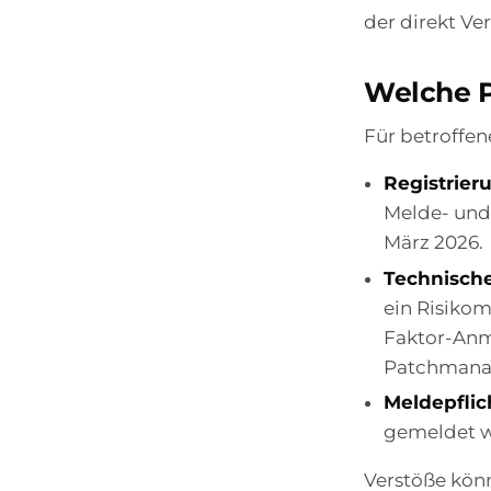
der direkt Ver
Welche P
Für betroffen
Registrier
Melde- und 
März 2026.
Technisch
ein Risiko
Faktor-Anm
Patchmanag
Meldepflic
gemeldet we
Verstöße kön