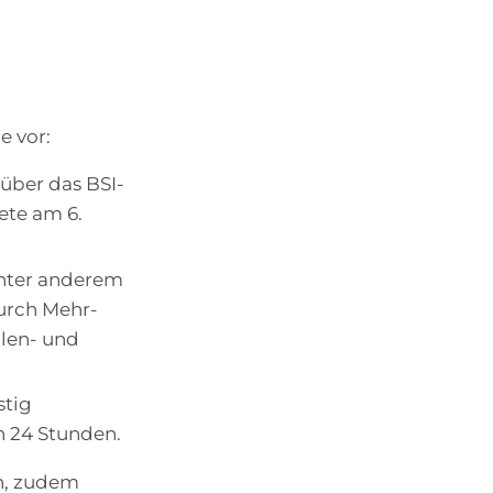
e vor:
über das BSI-
ete am 6.
nter anderem
urch Mehr-
len- und
stig
n 24 Stunden.
n, zudem