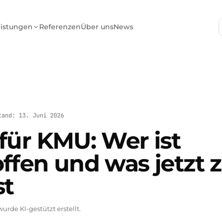
eistungen
Referenzen
Über uns
News
tand: 13. Juni 2026
für KMU: Wer ist
ffen und was jetzt 
st
urde KI-gestützt erstellt.