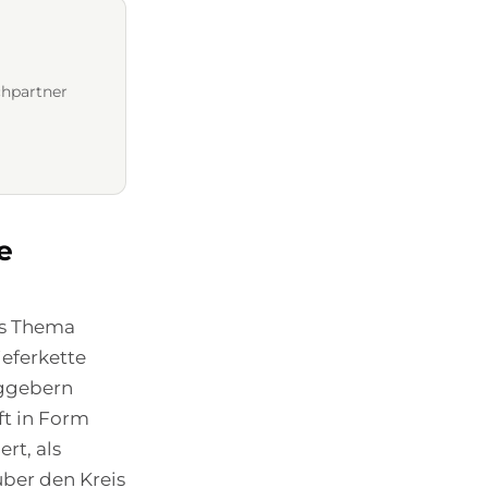
chpartner
e
as Thema
ieferkette
aggebern
ft in Form
ert, als
über den Kreis