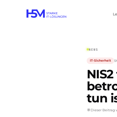
L
NEWS
S
IT-Sicherheit
NIS2 
betro
tun i
Dieser Beitrag w