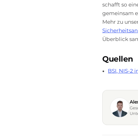
schafft so ei
gemeinsam ein
Mehr zu unse
Sicherheitsan
Überblick sam
Quellen
BSI, NIS-2 
Ale
Ges
Unte