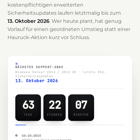
kostenpflichtigen erweiterten
Sicherheitsupdates laufen letztmalig bis zum
13. Oktober 2026
. Wer heute plant, hat genug
Vorlauf für einen geordneten Umstieg statt einer
Hauruck-Aktion kurz vor Schluss.
NÄCHSTES SUPPORT-ENDE
Windows Server 2012 / 2012 R2 · letzte ESU-
Sicherheitsupdates
13. Oktober 2026
63
22
07
TAGE
STUNDEN
MINUTEN
10.10.2023
2012/R2 · regulärer Support beendet