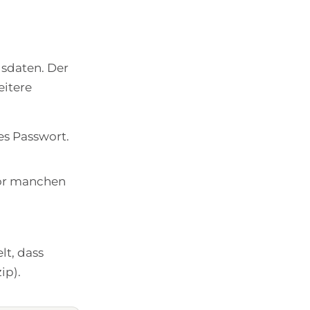
gsdaten. Der
eitere
ges Passwort.
vor manchen
lt, dass
ip).