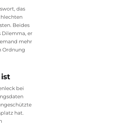
sswort, das
chlechten
sten. Beides
as Dilemma, er
h jemand mehr
ch Ordnung
ist
enleck bei
angsdaten
 ungeschützte
platz hat.
n