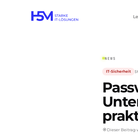
L
NEWS
S
IT-Sicherheit
Pass
Unte
prak
Dieser Beitrag w