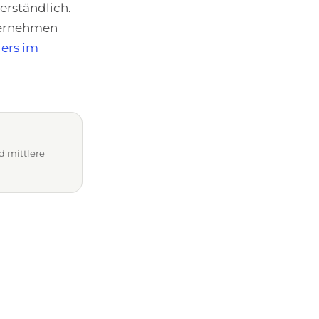
erständlich.
nternehmen
ers im
d mittlere