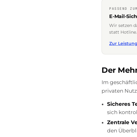
PASSEND ZU
E-Mail-Sic
Wir setzen d
statt Hotline.
Zur Leistun
Der Meh
Im geschäftl
privaten Nut
Sicheres Te
sich kontro
Zentrale V
den Überbl