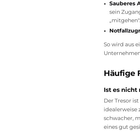
Sauberes 
sein Zugang
„mitgehen"
Notfallzugri
So wird aus e
Unternehmens
Häufige 
Ist es nich
Der Tresor is
idealerweise 
schwacher, me
eines gut ge