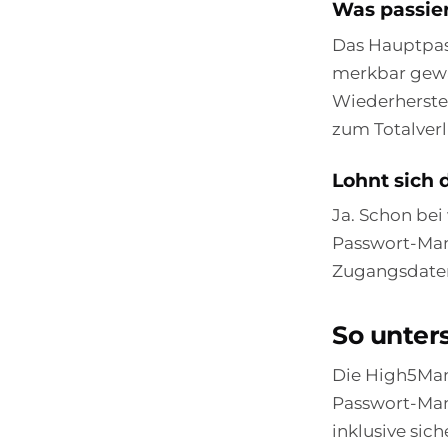
Was passie
Das Hauptpass
merkbar gewä
Wiederherstel
zum Totalverl
Lohnt sich 
Ja. Schon bei
Passwort-Man
Zugangsdaten 
So unter
Die High5Man
Passwort-Mana
inklusive sic