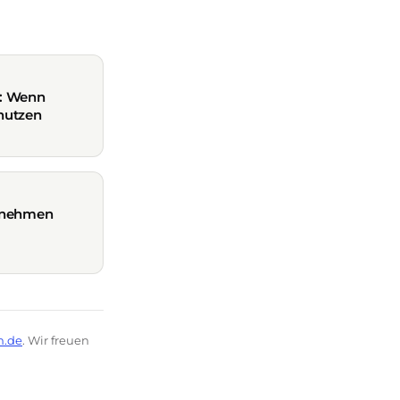
d: Wenn
 nutzen
ernehmen
m.de
. Wir freuen