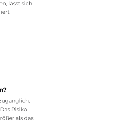
n, lässt sich
iert
en?
 zugänglich,
Das Risiko
rößer als das