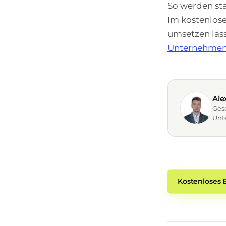
So werden sta
Im kostenlose
umsetzen läss
Unternehme
Ale
Ges
Unte
Kostenloses 