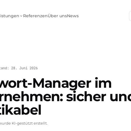
eistungen
Referenzen
Über uns
News
tand: 28. Juni 2026
wort-Manager im
rnehmen: sicher un
tikabel
urde KI-gestützt erstellt.