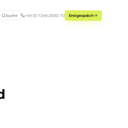
Suche
+49 (0) 7248 25592-70
Erstgespräch
d