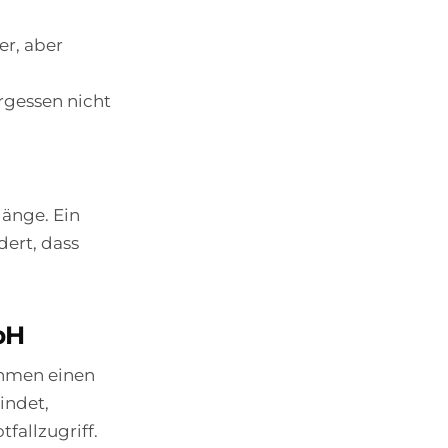
er, aber
rgessen nicht
gänge. Ein
ert, dass
bH
ehmen einen
indet,
fallzugriff.