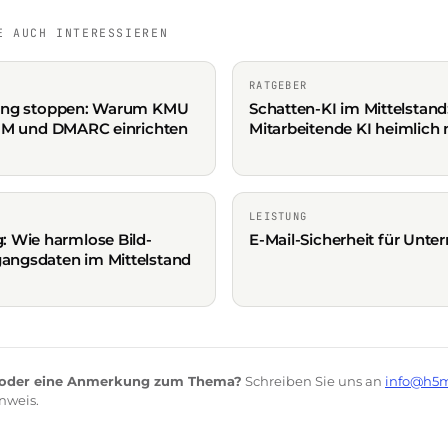
E AUCH INTERESSIEREN
RATGEBER
fing stoppen: Warum KMU
Schatten-KI im Mittelstan
KIM und DMARC einrichten
Mitarbeitende KI heimlich
LEISTUNG
: Wie harmlose Bild-
E-Mail-Sicherheit für Unt
angsdaten im Mittelstand
t oder eine Anmerkung zum Thema?
Schreiben Sie uns an
info@h5
nweis.