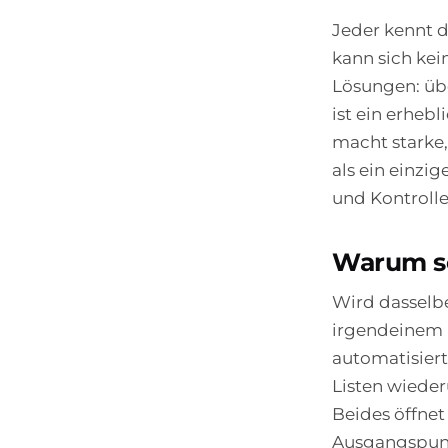
Jeder kennt d
kann sich kei
Lösungen: übe
ist ein erheb
macht starke,
als ein einzi
und Kontrolle
Warum sc
Wird dasselbe
irgendeinem 
automatisiert
Listen wieder
Beides öffnet 
Ausgangspun