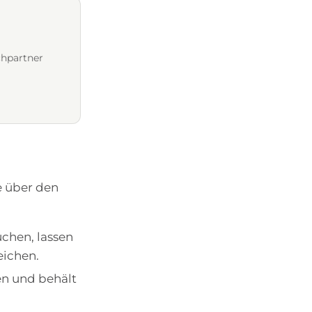
chpartner
e über den
chen, lassen
eichen.
n und behält