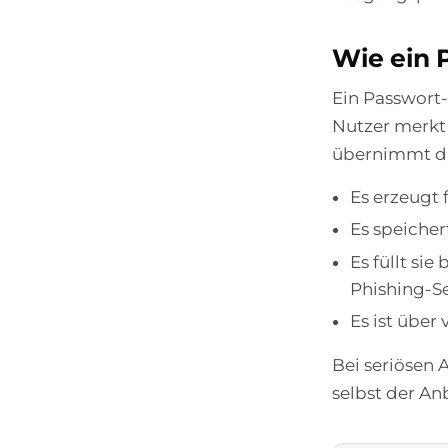
Wie ein 
Ein Passwort-
Nutzer merkt 
übernimmt d
Es erzeugt 
Es speicher
Es füllt s
Phishing-Se
Es ist über
Bei seriösen 
selbst der An