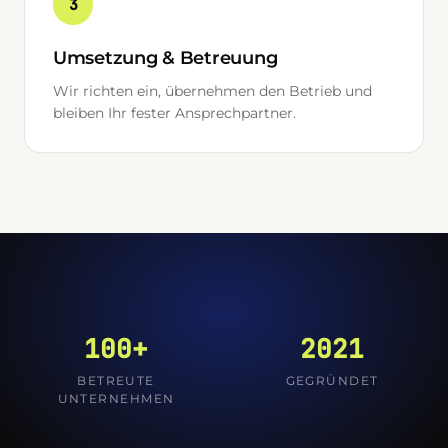
3
Umsetzung & Betreuung
Wir richten ein, übernehmen den Betrieb und
bleiben Ihr fester Ansprechpartner.
100+
2021
BETREUTE
GEGRÜNDET
UNTERNEHMEN